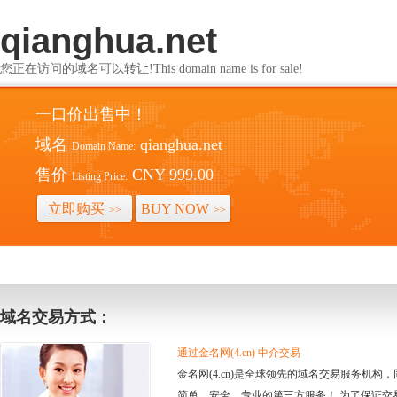
qianghua.net
您正在访问的域名可以转让!This domain name is for sale!
一口价出售中！
域名
qianghua.net
Domain Name:
售价
CNY 999.00
Listing Price:
立即购买
BUY NOW
>>
>>
域名交易方式：
通过金名网(4.cn) 中介交易
金名网(4.cn)是全球领先的域名交易服务机
简单、安全、专业的第三方服务！ 为了保证交