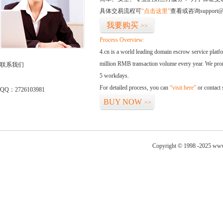
具体交易流程可
“点击这里”
查看或咨询support@
我要购买
>>
Process Overview:
4.cn is a world leading domain escrow service plat
million RMB transaction volume every year. We promi
联系我们
5 workdays.
For detailed process, you can
“visit here”
or contact
QQ：2726103981
BUY NOW
>>
Copyright © 1998 -2025 www.